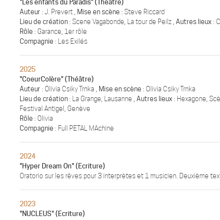
"Les enfants du Paradis" (Théâtre)
Auteur
: J. Prevert ,
Mise en scène
: Steve Riccard
Lieu de création
: Scene Vagabonde, La tour de Peilz ,
Autres lieux
: 
Rôle
: Garance, 1er rôle
Compagnie
: Les Exilés
2025
"CoeurColère" (Théâtre)
Auteur
: Olivia Csiky Trnka ,
Mise en scène
: Olivia Csiky Trnka
Lieu de création
: La Grange, Lausanne ,
Autres lieux
: Hexagone, Scè
Festival Antigel, Genève
Rôle
: Olivia
Compagnie
: Full PETAL MAchine
2024
"Hyper Dream On" (Ecriture)
Oratorio sur les rêves pour 3 interprètes et 1 musicien. Deuxième tex
2023
"NUCLEUS" (Ecriture)