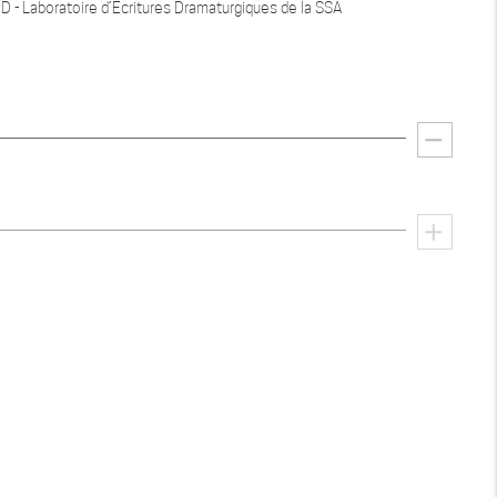
 - Laboratoire d’Écritures Dramaturgiques de la SSA
remove
add