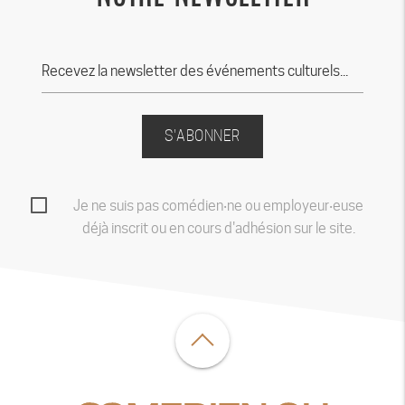
S'ABONNER
Je ne suis pas comédien‧ne ou employeur‧euse
déjà inscrit ou en cours d'adhésion sur le site.