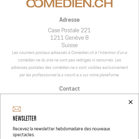
Adresse
Case Postale 221
1211 Genève 8
Suisse
Les courriers postaux adressés à Comedien.ch à l’intention d’un.e
comédien.ne du site ne sont pas redirigés ni retournés. Les
adresses postales des comédien.ne.s sont visibles exclusivement
par les professionnel.le.s inscrit.e.s sur notre plateforme.
Contact
+41 75 440 22 22
close
admin@comedien.ch
NEWSLETTER
Réseaux Sociaux
Recevez la newsletter hebdomadaire des nouveaux
spectacles.