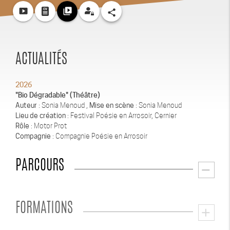
smart_display
video_library
share
ACTUALITÉS
2026
"Bio Dégradable" (Théâtre)
Auteur
: Sonia Menoud ,
Mise en scène
: Sonia Menoud
Lieu de création
: Festival Poésie en Arrosoir, Cernier
Rôle
: Motor Prot
Compagnie
: Compagnie Poésie en Arrosoir
PARCOURS
remove
FORMATIONS
add