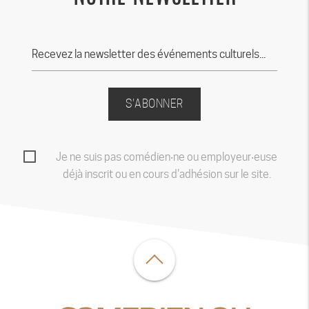
S'ABONNER
Je ne suis pas comédien‧ne ou employeur‧euse
déjà inscrit ou en cours d'adhésion sur le site.