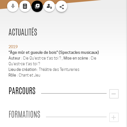
mic_none
video_library
share
ACTUALITÉS
2019
"Âge mûr et gueule de bois" (Spectacles musicaux)
Auteur
: Cie Qu'est-ce t'as toi ? ,
Mise en scène
: Cie
Qu'est-ce t'as toi ?
Lieu de création
: Théâtre des Teintureries
Rôle
: Chant et Jeu
PARCOURS
remove
FORMATIONS
add