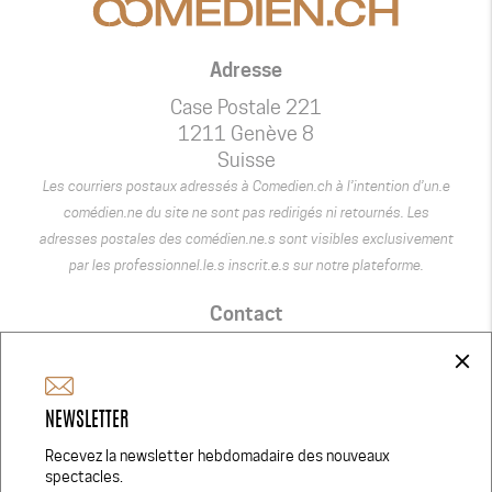
Adresse
Case Postale 221
1211 Genève 8
Suisse
Les courriers postaux adressés à Comedien.ch à l’intention d’un.e
comédien.ne du site ne sont pas redirigés ni retournés. Les
adresses postales des comédien.ne.s sont visibles exclusivement
par les professionnel.le.s inscrit.e.s sur notre plateforme.
Contact
+41 75 440 22 22
close
admin@comedien.ch
NEWSLETTER
Réseaux Sociaux
Recevez la newsletter hebdomadaire des nouveaux
spectacles.