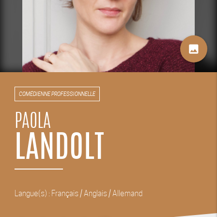
image
COMÉDIENNE PROFESSIONNELLE
PAOLA
LANDOLT
Langue(s) : Français / Anglais / Allemand