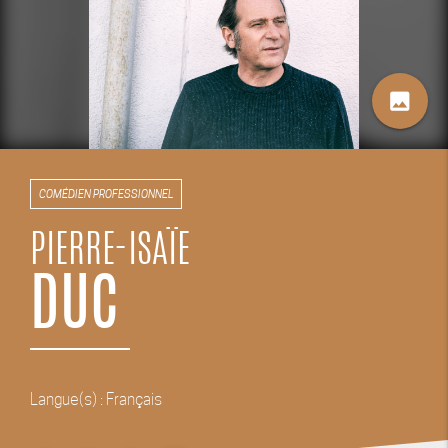
image
COMÉDIEN PROFESSIONNEL
PIERRE-ISAÏE
DUC
Langue(s) : Français