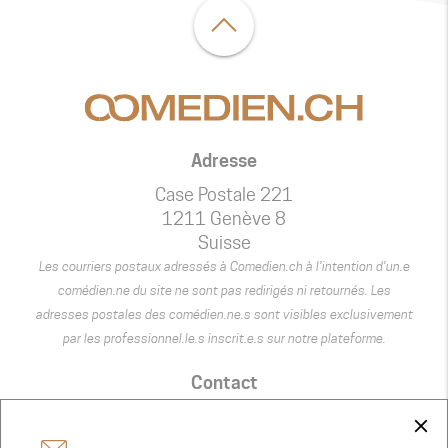
Adresse
Case Postale 221
1211 Genève 8
Suisse
Les courriers postaux adressés à Comedien.ch à l’intention d’un.e
comédien.ne du site ne sont pas redirigés ni retournés. Les
adresses postales des comédien.ne.s sont visibles exclusivement
par les professionnel.le.s inscrit.e.s sur notre plateforme.
Contact
+41 75 440 22 22
close
admin@comedien.ch