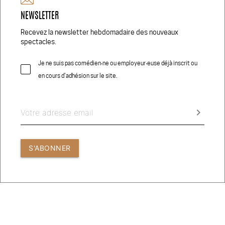
NEWSLETTER
Réseaux Sociaux
Recevez la newsletter hebdomadaire des nouveaux
spectacles.
Je ne suis pas comédien‧ne ou employeur‧euse déjà inscrit ou
en cours d'adhésion sur le site.
© 2026 COMEDIEN.CH
CRÉDITS PHOTOS
keyboard_arrow_right
CONDITIONS GÉNÉRALES D’UTILISATION
S'ABONNER