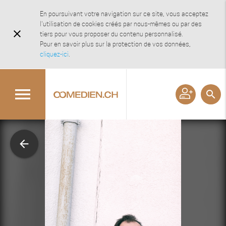
En poursuivant votre navigation sur ce site, vous acceptez
l'utilisation de cookies créés par nous-mêmes ou par des
close
tiers pour vous proposer du contenu personnalisé.
Pour en savoir plus sur la protection de vos données,
cliquez-ici
.
menu
search
arrow_back