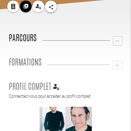
video_library
share
PARCOURS
remove
FORMATIONS
add
PROFIL COMPLET
Connectez-vous pour accéder au profil complet