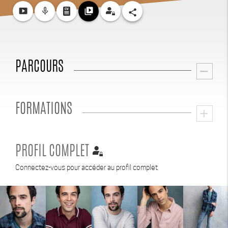
smart_display
mic_none
video_library
share
PARCOURS
remove
FORMATIONS
add
PROFIL COMPLET
Connectez-vous pour accéder au profil complet