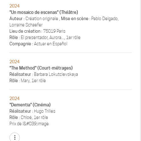
2024
"Un mosaico de escenas" (Théâtre)
Auteur
: Création originale ,
Mise en scène
: Pablo Delgado,
Lorraine Schaefer
Lieu de création
: 75019 Paris
Rôle
: El presentador, Aurora..., 1er rôle
Compagnie
: Actuar en Español
2024
"The Method" (Court-métrages)
Réalisateur
: Barbara Lokutcievskaya
Rôle
: Mary, 1er rôle
2024
"Dementia" (Cinéma)
Réalisateur
: Hugo Trilles
Rôle
: Chloé, 1er rôle
Prix de l&#039;image
more_vert