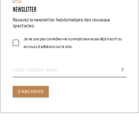
NEWSLETTER
Réseaux Sociaux
Recevez la newsletter hebdomadaire des nouveaux
spectacles.
Je ne suis pas comédien‧ne ou employeur‧euse déjà inscrit ou
en cours d'adhésion sur le site.
© 2026 COMEDIEN.CH
CRÉDITS PHOTOS
keyboard_arrow_right
CONDITIONS GÉNÉRALES D’UTILISATION
S'ABONNER