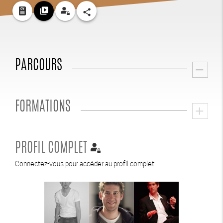
video_library
share
PARCOURS
remove
FORMATIONS
add
PROFIL COMPLET
Connectez-vous pour accéder au profil complet