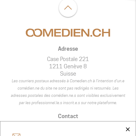
Adresse
Case Postale 221
1211 Genève 8
Suisse
Les courriers postaux adressés à Comedien.ch à l’intention d’un.e
comédien.ne du site ne sont pas redirigés ni retournés. Les
adresses postales des comédien.ne.s sont visibles exclusivement
par les professionnel.le.s inscrit.e.s sur notre plateforme.
Contact
+41 75 440 22 22
close
admin@comedien.ch