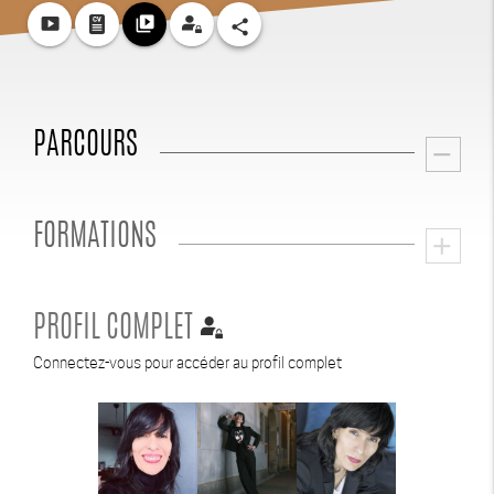
smart_display
video_library
share
PARCOURS
remove
FORMATIONS
add
PROFIL COMPLET
Connectez-vous pour accéder au profil complet