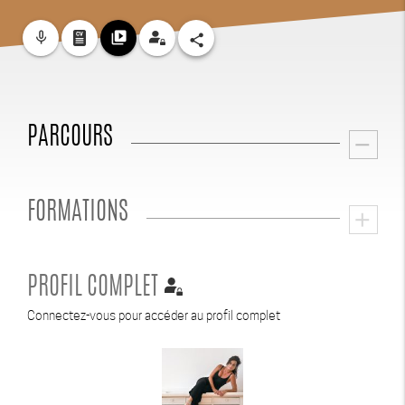
mic_none
video_library
share
PARCOURS
remove
FORMATIONS
add
PROFIL COMPLET
Connectez-vous pour accéder au profil complet