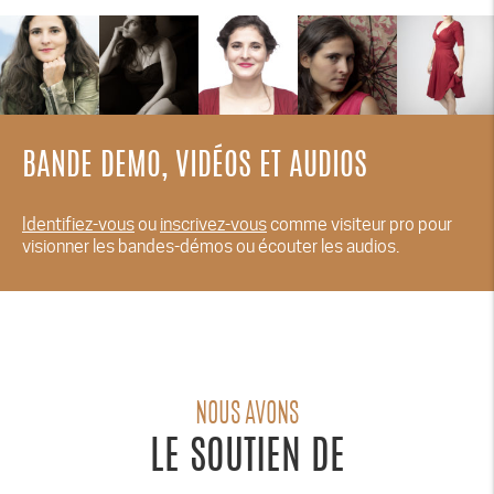
BANDE DEMO, VIDÉOS ET AUDIOS
Identifiez-vous
ou
inscrivez-vous
comme visiteur pro pour
visionner les bandes-démos ou écouter les audios.
NOUS AVONS
LE SOUTIEN DE