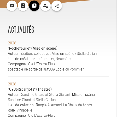
smart_display
video_library
share
ACTUALITÉS
2026
"Rochefeuille" (Mise en scène)
Auteur
: écriture collective ,
Mise en scène
: Stella Giuliani
Lieu de création
: Le Pommier, Neuchâtel
Compagnie
: Cie L'Écarte-Pluie
spectacle de sortie de l&#039;Ecole du Pommier
2026
"CYBeRscargots" (Théâtre)
Auteur
: Sandrine Girard et Stella Giuliani ,
Mise en scène
:
Sandrine Girard et Stella Giuliani
Lieu de création
: Temple Allemand, La Chaux-de-fonds
Rôle
: Annabelle
Compagnie
: Cie L'Écarte-Pluie