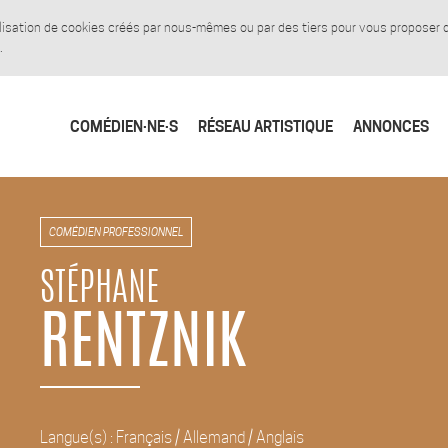
tilisation de cookies créés par nous-mêmes ou par des tiers pour vous proposer
.
COMÉDIEN·NE·S
RÉSEAU ARTISTIQUE
ANNONCES
COMÉDIEN PROFESSIONNEL
STÉPHANE
RENTZNIK
Langue(s) : Français / Allemand / Anglais