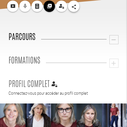
smart_display
mic_none
video_library
share
PARCOURS
remove
FORMATIONS
add
PROFIL COMPLET
Connectez-vous pour accéder au profil complet