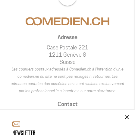
Adresse
Case Postale 221
1211 Genève 8
Suisse
Les courriers postaux adressés à Comedien.ch à l’intention d’un.e
comédien.ne du site ne sont pas redirigés ni retournés. Les
adresses postales des comédien.ne.s sont visibles exclusivement
par les professionnel.le.s inscrit.e.s sur notre plateforme.
Contact
+41 75 440 22 22
close
admin@comedien.ch
NEWSLETTER
Réseaux Sociaux