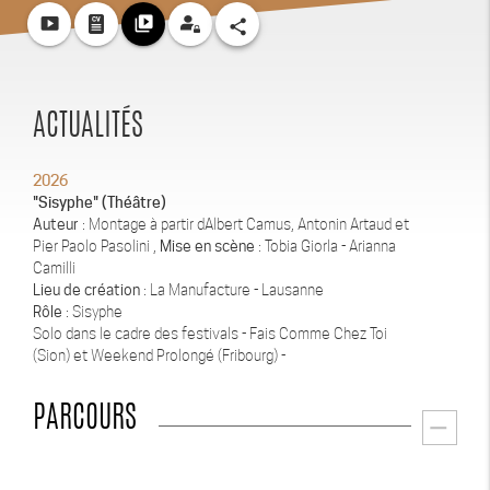
smart_display
video_library
share
ACTUALITÉS
2026
"Sisyphe" (Théâtre)
Auteur
: Montage à partir dAlbert Camus, Antonin Artaud et
Pier Paolo Pasolini ,
Mise en scène
: Tobia Giorla - Arianna
Camilli
Lieu de création
: La Manufacture - Lausanne
Rôle
: Sisyphe
Solo dans le cadre des festivals - Fais Comme Chez Toi
(Sion) et Weekend Prolongé (Fribourg) -
PARCOURS
remove