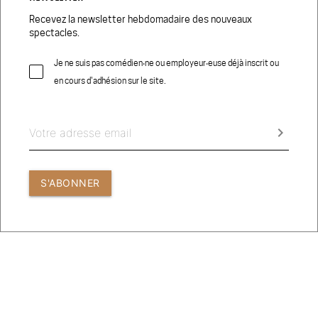
Recevez la newsletter hebdomadaire des nouveaux
spectacles.
Je ne suis pas comédien‧ne ou employeur‧euse déjà inscrit ou
en cours d'adhésion sur le site.
© 2026 COMEDIEN.CH
CRÉDITS PHOTOS
keyboard_arrow_right
CONDITIONS GÉNÉRALES D’UTILISATION
S'ABONNER