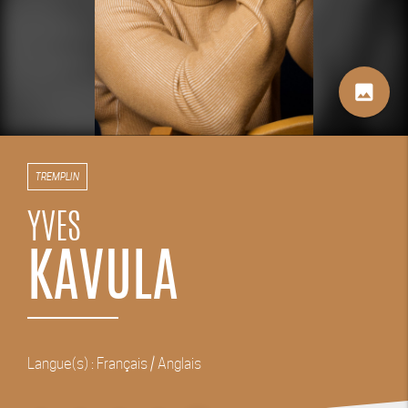
image
TREMPLIN
YVES
KAVULA
Langue(s) : Français / Anglais