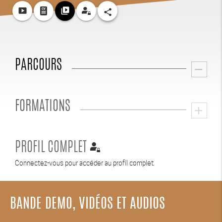
smart_display
video_library
share
PARCOURS
remove
FORMATIONS
add
PROFIL COMPLET
Connectez-vous pour accéder au profil complet
BANDE DEMO, VIDÉOS ET AUDIOS