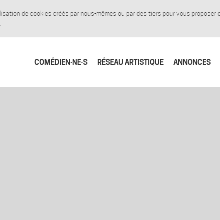
tilisation de cookies créés par nous-mêmes ou par des tiers pour vous proposer
.
COMÉDIEN·NE·S
RÉSEAU ARTISTIQUE
ANNONCES