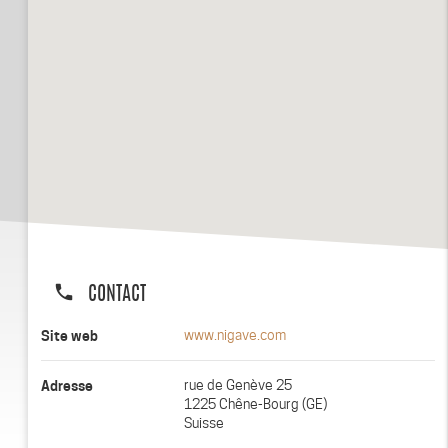
phone
CONTACT
Site web
www.nigave.com
Adresse
rue de Genève 25
1225 Chêne-Bourg (GE)
Suisse