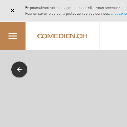
En poursuivant votre navigation sur ce site, vous acceptez l'u
close
Pour en savoir plus sur la protection de vos données,
cliquez-ici
menu
arrow_back