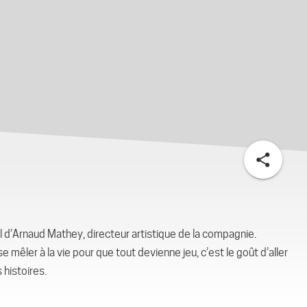
share
l d’Arnaud Mathey, directeur artistique de la compagnie.
se mêler à la vie pour que tout devienne jeu, c’est le goût d’aller
 histoires.