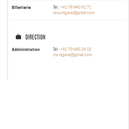
Billetterie
Tél.:
+41 78 940 91 71
resa.nigave@gmail.com
work
DIRECTION
Administration
Tél.:
+41 79 665 26 15
cie.nigave@gmail.com