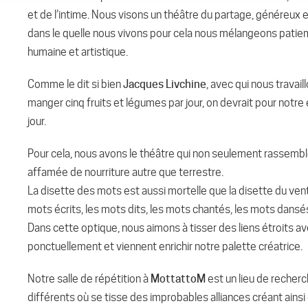
et de l’intime. Nous visons un théâtre du partage, généreux et
dans le quelle nous vivons pour cela nous mélangeons pati
humaine et artistique.
Comme le dit si bien
Jacques Livchine
, avec qui nous trava
manger cinq fruits et légumes par jour, on devrait pour notre
jour.
Pour cela, nous avons le théâtre qui non seulement rassembl
affamée de nourriture autre que terrestre.
La disette des mots est aussi mortelle que la disette du ventre
mots écrits, les mots dits, les mots chantés, les mots dansé
Dans cette optique, nous aimons à tisser des liens étroits 
ponctuellement et viennent enrichir notre palette créatrice.
Notre salle de répétition à
MottattoM
est un lieu de recher
différents où se tisse des improbables alliances créant ainsi