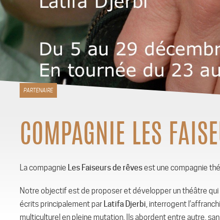
PARTENAIRE
COMPAGNIE LES FAISE
La compagnie
Les Faiseurs de rêves
est une compagnie thé
Notre objectif est de proposer et développer un théâtre qui 
écrits principalement par
Latifa Djerbi
, interrogent l’affran
multiculturel en pleine mutation. Ils abordent entre autre, s