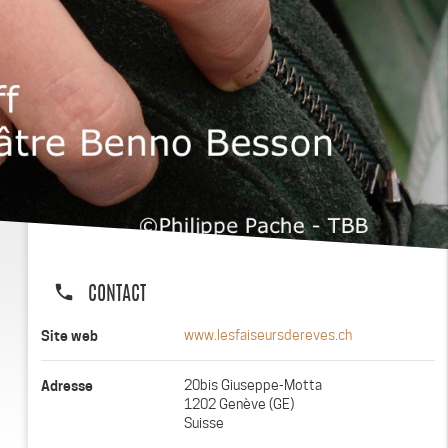
phone
CONTACT
Site web
www.lesfaiseursdereves.ch
Adresse
20bis Giuseppe-Motta
1202 Genève (GE)
Suisse