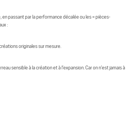
 en passant par la performance décalée ou les « pièces-
paux :
 créations originales sur mesure.
reau sensible à la création et à l’expansion. Car on n’est jamais à