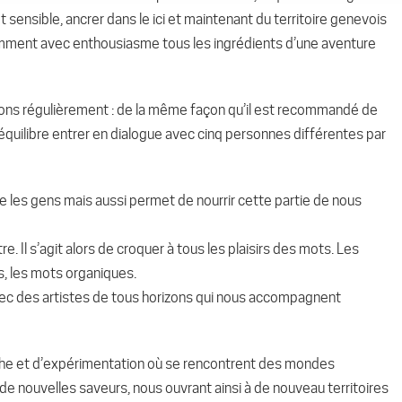
 sensible, ancrer dans le ici et maintenant du territoire genevois
emment avec enthousiasme tous les ingrédients d’une aventure
illons régulièrement : de la même façon qu’il est recommandé de
 équilibre entrer en dialogue avec cinq personnes différentes par
e les gens mais aussi permet de nourrir cette partie de nous
. Il s’agit alors de croquer à tous les plaisirs des mots. Les
s, les mots organiques.
avec des artistes de tous horizons qui nous accompagnent
che et d’expérimentation où se rencontrent des mondes
 de nouvelles saveurs, nous ouvrant ainsi à de nouveau territoires