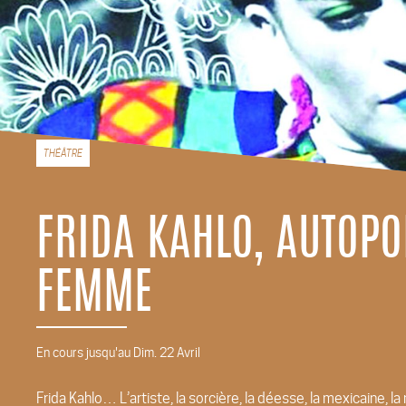
THÉÂTRE
FRIDA KAHLO, AUTOPO
FEMME
En cours jusqu'au Dim. 22 Avril
Frida Kahlo… L’artiste, la sorcière, la déesse, la mexicaine, l