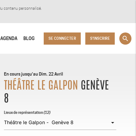
 du contenu personnalisé.
search
AGENDA
BLOG
SE CONNECTER
S'INSCRIRE
En cours jusqu'au Dim. 22 Avril
THÉÂTRE LE GALPON
GENÈVE
8
Lieux de représentation
(12)