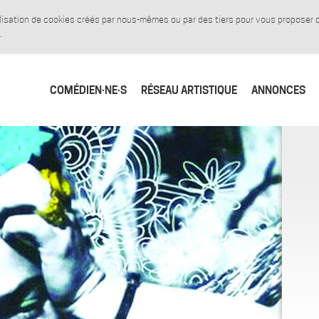
tilisation de cookies créés par nous-mêmes ou par des tiers pour vous proposer
.
COMÉDIEN·NE·S
RÉSEAU ARTISTIQUE
ANNONCES