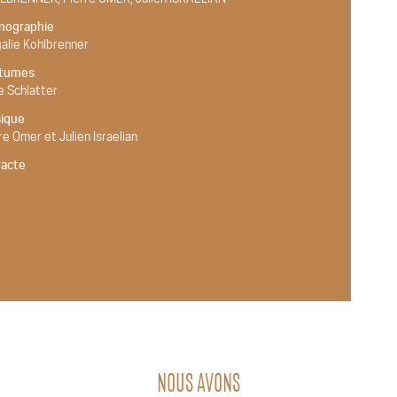
nographie
alie Kohlbrenner
tumes
e Schlatter
ique
re Omer et Julien Israelian
racte
NOUS AVONS