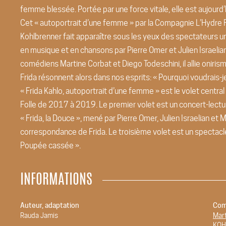
femme blessée. Portée par une force vitale, elle est aujourd
Cet « autoportrait d’une femme » par la Compagnie L’Hydre F
Kohlbrenner fait apparaître sous les yeux des spectateurs un 
en musique et en chansons par Pierre Omer et Julien Israeli
comédiens Martine Corbat et Diego Todeschini, il allie onir
Frida résonnent alors dans nos esprits: « Pourquoi voudrais-je
« Frida Kahlo, autoportrait d’une femme » est le volet central
Folle de 2017 à 2019. Le premier volet est un concert-lecture
« Frida, la Douce », mené par Pierre Omer, Julien Israelian e
correspondance de Frida. Le troisième volet est un spectac
Poupée cassée ».
INFORMATIONS
Auteur, adaptation
Com
Rauda Jamis
Mar
KOH