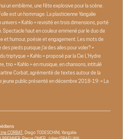
’hui un emblème, une fête explosive pour la scène.
olle est un hommage. La plasticienne Yangalie
univers « Kahlo » revisité en trois dimensions, porté
an. Spectacle haut en couleur emmené par le duo de
isme et humour, poésie et engagement. Les mots de
 des pieds puisque j’ai des ailes pour voler? »
 du triptyque « Kahlo » proposé par la Cie L’Hydre
, trio « Kahlo » en musique, en chansons, intitulé
t Martine Corbat, agrémenté de textes autour de la
le jeune public présenté en décembre 2018-19: « La
édiens
tine CORBAT
, Diego TODESCHINI, Yangalie
LBRENNER, Pierre OMER, Julien ISRAELIAN