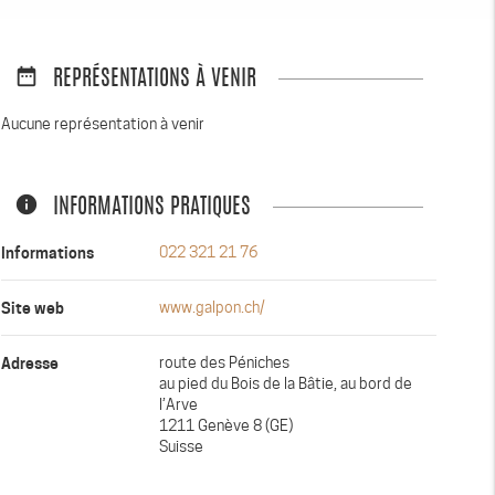
date_range
REPRÉSENTATIONS À VENIR
Aucune représentation à venir
info
INFORMATIONS PRATIQUES
Informations
022 321 21 76
Site web
www.galpon.ch/
Adresse
route des Péniches
au pied du Bois de la Bâtie, au bord de
l’Arve
1211 Genève 8 (GE)
Suisse