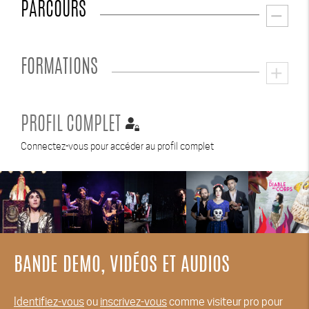
PARCOURS
remove
FORMATIONS
add
PROFIL COMPLET
Connectez-vous pour accéder au profil complet
BANDE DEMO, VIDÉOS ET AUDIOS
Identifiez-vous
ou
inscrivez-vous
comme visiteur pro pour