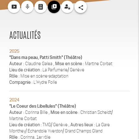
smart_display
mic_none
video_library
share
ACTUALITÉS
2025
"Dans ma peau, Patti Smith" (Théâtre)
Auteur
: Claudine Galea ,
Mise en scène
: Martine Corbat
Lieu de création
: La Parfumerie/ Genève
Rôle
: Mise en scène-adaptation
Compagnie
: L'Hydre Folle
2024
"Le Coeur des Libellules" (Théâtre)
Auteur
: Corinna Bille ,
Mise en scène
: Christian Scheidt/
Martine Corbat
Lieu de création
: TMG/ Genève ,
Autres lieux
: La Gare
Monthey/ Echandole Yverdon/ Grand Champs Gland
Rôle
: Corinna, 1er rôle