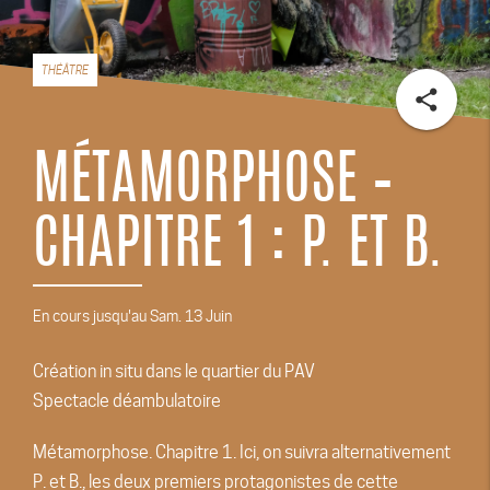
THÉÂTRE
share
MÉTAMORPHOSE –
CHAPITRE 1 : P. ET B.
En cours jusqu'au Sam. 13 Juin
Création in situ dans le quartier du PAV
Spectacle déambulatoire
Métamorphose. Chapitre 1. Ici, on suivra alternativement
P. et B., les deux premiers protagonistes de cette