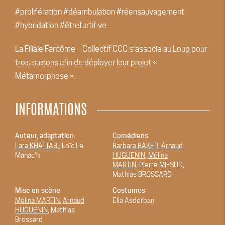
#prolifération #déambulation #réensauvagement
#hybridation #êtrefurtif·ve
La Filiale Fantôme – Collectif CCC sʼassocie au Loup pour
trois saisons afin de déployer leur projet «
Métamorphose ».
INFORMATIONS
Auteur, adaptation
Comédiens
Lara KHATTABI
, Loïc Le
Barbara BAKER
,
Arnaud
Manac'h
HUGUENIN
,
Mélina
MARTIN
, Pierre MIFSUD,
Mathias BROSSARD
Mise en scène
Costumes
Mélina MARTIN
,
Arnaud
Ella Asderban
HUGUENIN
, Mathias
Brossard