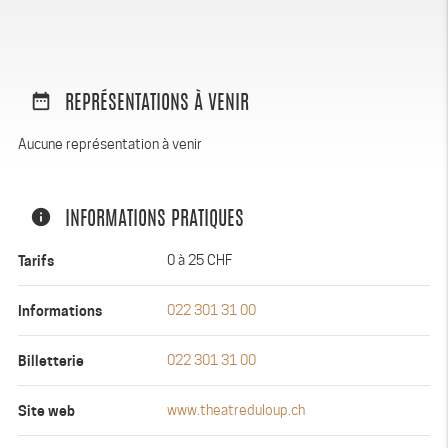
date_range
REPRÉSENTATIONS À VENIR
Aucune représentation à venir
info
INFORMATIONS PRATIQUES
Tarifs
0 à 25 CHF
Informations
022 301 31 00
Billetterie
022 301 31 00
Site web
www.theatreduloup.ch