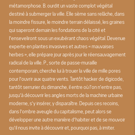
métamorphose. B. ourdit un vaste complot végétal
destiné à submerger la ville. Elle sème sans relâche, dans
la moindre fissure, le moindre terrain délaissé, les graines
qui saperont demain les fondations de la cité et
lʼenseveliront sous un exubérant chaos végétal. Devenue
experte en plantes invasives et autres « mauvaises
herbes », elle prépare jour après jour le réensauvagement
radical de la ville. P., sorte de passe-muraille
contemporain, cherche lui à trouer la ville de mille pores
pour lʼouvrir aux quatre vents. Tantôt hacker de digicode,
tantôt serrurier du dimanche, il entre où lʼon nʼentre pas,
jusquʼà découvrir les angles morts de la machine urbaine
moderne, sʼy insérer, y disparaître. Depuis ces recoins,
dans lʼombre aveugle du capitalisme, peut alors se
développer une autre manière dʼhabiter et de se mouvoir
quʼil nous invite à découvrir et, pourquoi pas, à imiter.