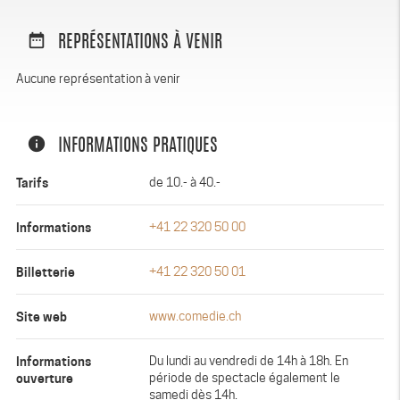
date_range
REPRÉSENTATIONS À VENIR
Aucune représentation à venir
info
INFORMATIONS PRATIQUES
Tarifs
de 10.- à 40.-
Informations
+41 22 320 50 00
Billetterie
+41 22 320 50 01
Site web
www.comedie.ch
Informations
Du lundi au vendredi de 14h à 18h. En
ouverture
période de spectacle également le
samedi dès 14h.