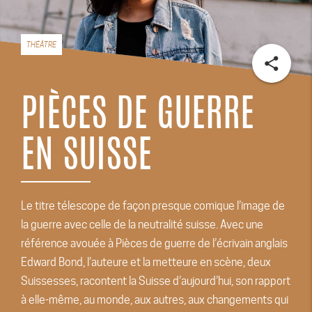
THÉÂTRE
share
PIÈCES DE GUERRE
EN SUISSE
Le titre télescope de façon presque comique l’image de
la guerre avec celle de la neutralité suisse. Avec une
référence avouée à Pièces de guerre de l’écrivain anglais
Edward Bond, l’auteure et la metteure en scène, deux
Suissesses, racontent la Suisse d’aujourd’hui, son rapport
à elle-même, au monde, aux autres, aux changements qui