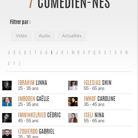
7
COMÉDIEN-NES
Filtrer par :
Vidéo
Audio
Actualités
A
B
C
D
E
F
G
H
I
J
K
L
M
N
O
P
Q
R
S
T
U
V
W
X
Y
Z
IBRAHIM
LINNA
IGLESIAS
SHIN
25 - 35 ans
55 - 65 ans
IMBODEN
GAËLLE
IMHOF
CAROLINE
25 - 35 ans
35 - 45 ans
IMWINKELRIED
CÉDRIC
ISELI
NINA
45 - 55 ans
55 - 65 ans
IZQUIERDO
GABRIEL
25 - 35 ans