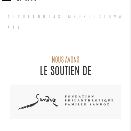
A
B
C
D
E
F
G
H
I
J
K
L
M
N
O
P
Q
R
S
T
U
V
W
X
Y
Z
NOUS AVONS
LE SOUTIEN DE