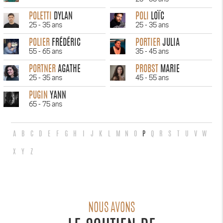
POLETTI
DYLAN
POLI
LOÏC
25 - 35 ans
25 - 35 ans
POLIER
FRÉDÉRIC
PORTIER
JULIA
55 - 65 ans
35 - 45 ans
PORTNER
AGATHE
PROBST
MARIE
25 - 35 ans
45 - 55 ans
PUGIN
YANN
65 - 75 ans
A
B
C
D
E
F
G
H
I
J
K
L
M
N
O
P
Q
R
S
T
U
V
W
X
Y
Z
NOUS AVONS