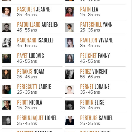
PASQUIER
JEANNE
PATIN
LEA
35 - 45 ans
25 - 35 ans
PATOUILLARD
AURELIEN
PATTSCHULL
YANN
45 - 55 ans
25 - 35 ans
PAUCHARD
ISABELLE
PAVILLON
VIVIANE
45 - 55 ans
35 - 45 ans
PAYET
LUDOVIC
PELICHET
FANNY
45 - 55 ans
45 - 55 ans
PERAKIS
NOAM
PEREZ
VINCENT
35 - 45 ans
55 - 65 ans
PERISSUTTI
LAURIE
PERNET
LORAINE
25 - 35 ans
35 - 45 ans
PEROT
NICOLA
PERRIN
ELISE
25 - 35 ans
35 - 45 ans
PERRINJAQUET
LIONEL
PERTHUIS
SAMUEL
35 - 45 ans
25 - 35 ans