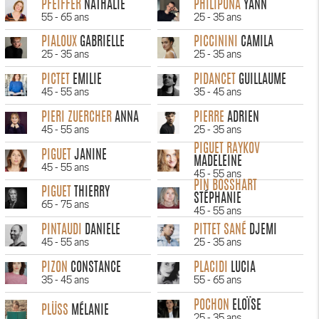
PFEIFFER
NATHALIE
PHILIPONA
YANN
55 - 65 ans
25 - 35 ans
PIALOUX
GABRIELLE
PICCININI
CAMILA
25 - 35 ans
25 - 35 ans
PICTET
EMILIE
PIDANCET
GUILLAUME
45 - 55 ans
35 - 45 ans
PIERI ZUERCHER
ANNA
PIERRE
ADRIEN
45 - 55 ans
25 - 35 ans
PIGUET RAYKOV
PIGUET
JANINE
MADELEINE
45 - 55 ans
45 - 55 ans
PIN BOSSHART
PIGUET
THIERRY
STÉPHANIE
65 - 75 ans
45 - 55 ans
PINTAUDI
DANIELE
PITTET SANÉ
DJEMI
45 - 55 ans
25 - 35 ans
PIZON
CONSTANCE
PLACIDI
LUCIA
35 - 45 ans
55 - 65 ans
POCHON
ELOÏSE
PLÜSS
MÉLANIE
25 - 35 ans