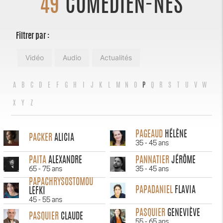
49
COMÉDIEN-NES
Filtrer par :
Vidéo
Audio
Actualités
A
B
C
D
E
F
G
H
I
J
K
L
M
N
O
P
Q
R
S
T
U
V
W
X
Y
Z
PAGEAUD
HÉLÈNE
PACKER
ALICIA
35 - 45 ans
PAITA
ALEXANDRE
PANNATIER
JÉRÔME
65 - 75 ans
35 - 45 ans
PAPACHRYSOSTOMOU
PAPADANIEL
FLAVIA
LEFKI
45 - 55 ans
PASQUIER
GENEVIÈVE
PASQUIER
CLAUDE
55 - 65 ans