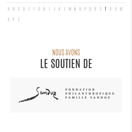
A
B
C
D
E
F
G
H
I
J
K
L
M
N
O
P
Q
R
S
T
U
V
W
X
Y
Z
NOUS AVONS
LE SOUTIEN DE