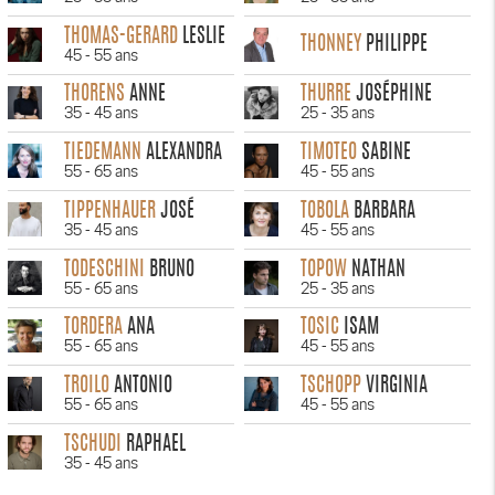
THOMAS-GERARD
LESLIE
THONNEY
PHILIPPE
45 - 55 ans
THORENS
ANNE
THURRE
JOSÉPHINE
35 - 45 ans
25 - 35 ans
TIEDEMANN
ALEXANDRA
TIMOTEO
SABINE
55 - 65 ans
45 - 55 ans
TIPPENHAUER
JOSÉ
TOBOLA
BARBARA
35 - 45 ans
45 - 55 ans
TODESCHINI
BRUNO
TOPOW
NATHAN
55 - 65 ans
25 - 35 ans
TORDERA
ANA
TOSIC
ISAM
55 - 65 ans
45 - 55 ans
TROILO
ANTONIO
TSCHOPP
VIRGINIA
55 - 65 ans
45 - 55 ans
TSCHUDI
RAPHAEL
35 - 45 ans