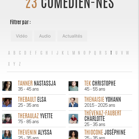
23
COMÉDIEN-NES
Filtrer par :
Vidéo
Audio
Actualités
A
B
C
D
E
F
G
H
I
J
K
L
M
N
O
P
Q
R
S
T
U
V
W
X
Y
Z
TANNER
NASTASSJA
TEK
CHRISTOPHE
35 - 45 ans
45 - 55 ans
THEBAULT
ELSA
THENAISIE
YOHANN
25 - 35 ans
2015 - 2025 ans
THÉVENAZ-FAUBERT
THERAULAZ
YVETTE
CHARLOTTE
75 - 85 ans
25 - 35 ans
THEVENIN
ALYSSA
THIOCONE
JOSÉPHINE
25 - 35 ans
25 - 35 ans